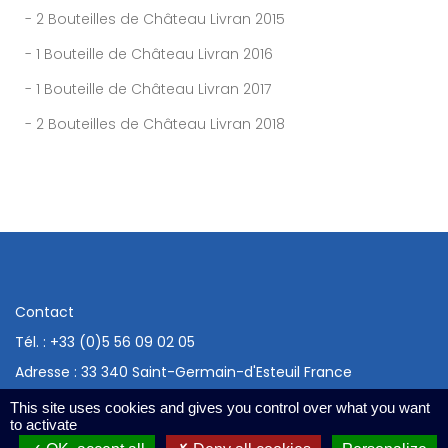
- 2 Bouteilles de Château Livran 2015
- 1 Bouteille de Château Livran 2016
- 1 Bouteille de Château Livran 2017
- 2 Bouteilles de Château Livran 2018
Contact
Tél. :
+33 (0)5 56 09 02 05
Adresse : 33 340 Saint-Germain-d'Esteuil France
L'abus d'alcool est dangereux pour la santé, à consommer
This site uses cookies and gives you control over what you want
avec modération
to activate