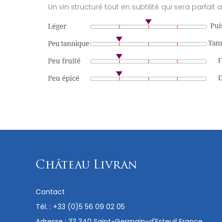
Un vin structuré tout en subtilité qui sera parf
Château Livran
Contact
Tél. :
+33 (0)5 56 09 02 05
Adresse : 33 340 Saint-Germain-d'Esteuil France